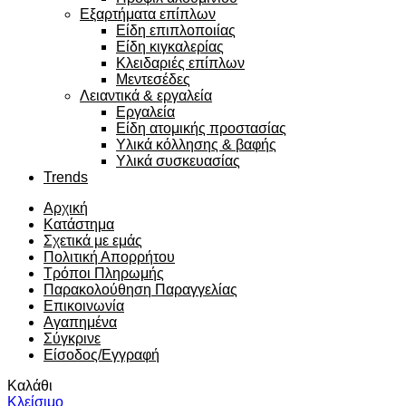
Εξαρτήματα επίπλων
Είδη επιπλοποιίας
Είδη κιγκαλερίας
Κλειδαριές επίπλων
Μεντεσέδες
Λειαντικά & εργαλεία
Εργαλεία
Είδη ατομικής προστασίας
Υλικά κόλλησης & βαφής
Υλικά συσκευασίας
Trends
Αρχική
Κατάστημα
Σχετικά με εμάς
Πολιτική Απορρήτου
Τρόποι Πληρωμής
Παρακολούθηση Παραγγελίας
Επικοινωνία
Αγαπημένα
Σύγκρινε
Είσοδος/Εγγραφή
Καλάθι
Κλείσιμο