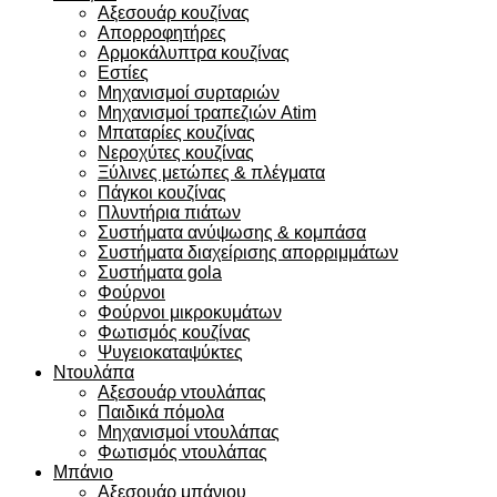
Αξεσουάρ κουζίνας
Απορροφητήρες
Αρμοκάλυπτρα κουζίνας
Εστίες
Μηχανισμοί συρταριών
Μηχανισμοί τραπεζιών Atim
Μπαταρίες κουζίνας
Νεροχύτες κουζίνας
Ξύλινες μετώπες & πλέγματα
Πάγκοι κουζίνας
Πλυντήρια πιάτων
Συστήματα ανύψωσης & κομπάσα
Συστήματα διαχείρισης απορριμμάτων
Συστήματα gola
Φούρνοι
Φούρνοι μικροκυμάτων
Φωτισμός κουζίνας
Ψυγειοκαταψύκτες
Ντουλάπα
Αξεσουάρ ντουλάπας
Παιδικά πόμολα
Μηχανισμοί ντουλάπας
Φωτισμός ντουλάπας
Μπάνιο
Αξεσουάρ μπάνιου