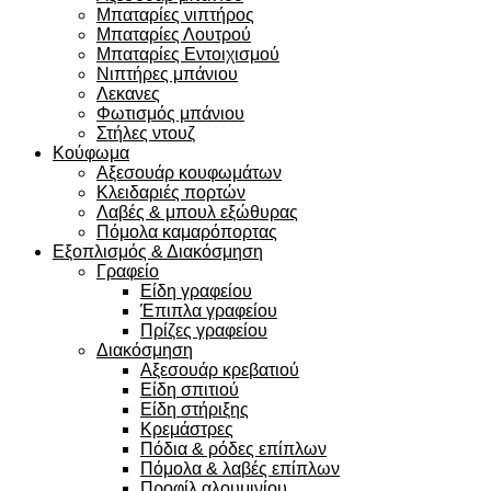
Μπαταρίες νιπτήρος
Μπαταρίες Λουτρού
Μπαταρίες Εντοιχισμού
Νιπτήρες μπάνιου
Λεκανες
Φωτισμός μπάνιου
Στήλες ντουζ
Κούφωμα
Αξεσουάρ κουφωμάτων
Κλειδαριές πορτών
Λαβές & μπουλ εξώθυρας
Πόμολα καμαρόπορτας
Εξοπλισμός & Διακόσμηση
Γραφείο
Είδη γραφείου
Έπιπλα γραφείου
Πρίζες γραφείου
Διακόσμηση
Αξεσουάρ κρεβατιού
Eίδη σπιτιού
Είδη στήριξης
Κρεμάστρες
Πόδια & ρόδες επίπλων
Πόμολα & λαβές επίπλων
Προφίλ αλουμινίου