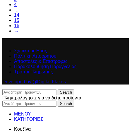
4
…
14
15
16
→
Σχετικα με Εμας
Πολιτικη Απορρητου
Αποστολες & Επιστροφες
Παρακολουθηση Παραγγελιας
Τρόποι Πληρωμής
Developed by @Digital Flakes
Search
Πληκτρολογήστε για να δείτε προϊόντα
Search
ΜΕΝΟΥ
ΚΑΤΗΓΟΡΙΕΣ
Κουζίνα