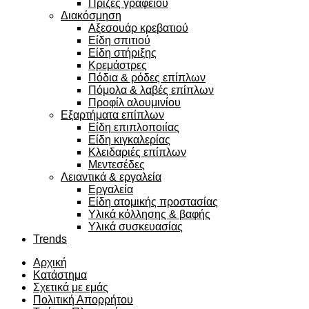
Πρίζες γραφείου
Διακόσμηση
Αξεσουάρ κρεβατιού
Eίδη σπιτιού
Είδη στήριξης
Κρεμάστρες
Πόδια & ρόδες επίπλων
Πόμολα & λαβές επίπλων
Προφίλ αλουμινίου
Εξαρτήματα επίπλων
Είδη επιπλοποιίας
Είδη κιγκαλερίας
Κλειδαριές επίπλων
Μεντεσέδες
Λειαντικά & εργαλεία
Εργαλεία
Είδη ατομικής προστασίας
Υλικά κόλλησης & βαφής
Υλικά συσκευασίας
Trends
Αρχική
Κατάστημα
Σχετικά με εμάς
Πολιτική Απορρήτου