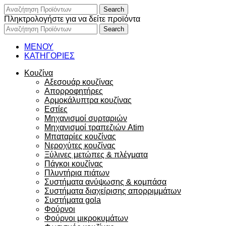
Search
Πληκτρολογήστε για να δείτε προϊόντα
Search
ΜΕΝΟΥ
ΚΑΤΗΓΟΡΙΕΣ
Κουζίνα
Αξεσουάρ κουζίνας
Απορροφητήρες
Αρμοκάλυπτρα κουζίνας
Εστίες
Μηχανισμοί συρταριών
Μηχανισμοί τραπεζιών Atim
Μπαταρίες κουζίνας
Νεροχύτες κουζίνας
Ξύλινες μετώπες & πλέγματα
Πάγκοι κουζίνας
Πλυντήρια πιάτων
Συστήματα ανύψωσης & κομπάσα
Συστήματα διαχείρισης απορριμμάτων
Συστήματα gola
Φούρνοι
Φούρνοι μικροκυμάτων