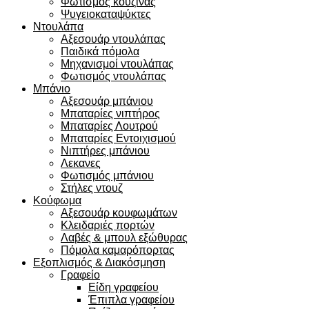
Φωτισμός κουζίνας
Ψυγειοκαταψύκτες
Ντουλάπα
Αξεσουάρ ντουλάπας
Παιδικά πόμολα
Μηχανισμοί ντουλάπας
Φωτισμός ντουλάπας
Μπάνιο
Αξεσουάρ μπάνιου
Μπαταρίες νιπτήρος
Μπαταρίες Λουτρού
Μπαταρίες Εντοιχισμού
Νιπτήρες μπάνιου
Λεκανες
Φωτισμός μπάνιου
Στήλες ντουζ
Κούφωμα
Αξεσουάρ κουφωμάτων
Κλειδαριές πορτών
Λαβές & μπουλ εξώθυρας
Πόμολα καμαρόπορτας
Εξοπλισμός & Διακόσμηση
Γραφείο
Είδη γραφείου
Έπιπλα γραφείου