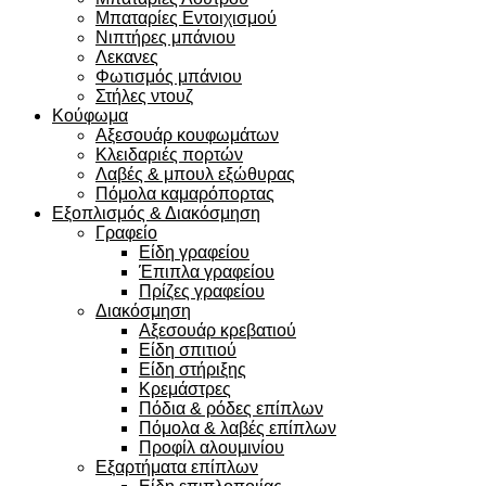
Μπαταρίες Εντοιχισμού
Νιπτήρες μπάνιου
Λεκανες
Φωτισμός μπάνιου
Στήλες ντουζ
Κούφωμα
Αξεσουάρ κουφωμάτων
Κλειδαριές πορτών
Λαβές & μπουλ εξώθυρας
Πόμολα καμαρόπορτας
Εξοπλισμός & Διακόσμηση
Γραφείο
Είδη γραφείου
Έπιπλα γραφείου
Πρίζες γραφείου
Διακόσμηση
Αξεσουάρ κρεβατιού
Eίδη σπιτιού
Είδη στήριξης
Κρεμάστρες
Πόδια & ρόδες επίπλων
Πόμολα & λαβές επίπλων
Προφίλ αλουμινίου
Εξαρτήματα επίπλων