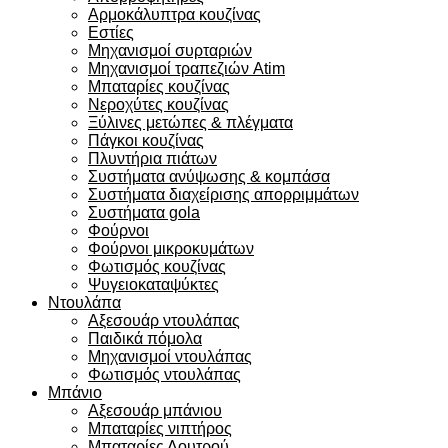
Αρμοκάλυπτρα κουζίνας
Εστίες
Μηχανισμοί συρταριών
Μηχανισμοί τραπεζιών Atim
Μπαταρίες κουζίνας
Νεροχύτες κουζίνας
Ξύλινες μετώπες & πλέγματα
Πάγκοι κουζίνας
Πλυντήρια πιάτων
Συστήματα ανύψωσης & κομπάσα
Συστήματα διαχείρισης απορριμμάτων
Συστήματα gola
Φούρνοι
Φούρνοι μικροκυμάτων
Φωτισμός κουζίνας
Ψυγειοκαταψύκτες
Ντουλάπα
Αξεσουάρ ντουλάπας
Παιδικά πόμολα
Μηχανισμοί ντουλάπας
Φωτισμός ντουλάπας
Μπάνιο
Αξεσουάρ μπάνιου
Μπαταρίες νιπτήρος
Μπαταρίες Λουτρού