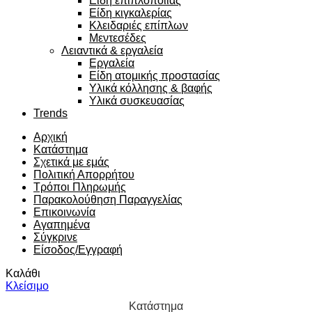
Είδη επιπλοποιίας
Είδη κιγκαλερίας
Κλειδαριές επίπλων
Μεντεσέδες
Λειαντικά & εργαλεία
Εργαλεία
Είδη ατομικής προστασίας
Υλικά κόλλησης & βαφής
Υλικά συσκευασίας
Trends
Αρχική
Κατάστημα
Σχετικά με εμάς
Πολιτική Απορρήτου
Τρόποι Πληρωμής
Παρακολούθηση Παραγγελίας
Επικοινωνία
Αγαπημένα
Σύγκρινε
Είσοδος/Εγγραφή
Καλάθι
Κλείσιμο
Κατάστημα