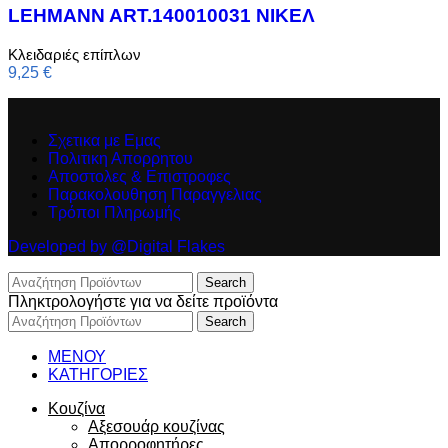
LEHMANN ART.140010031 ΝΙΚΕΛ
Κλειδαριές επίπλων
9,25
€
Σχετικα με Εμας
Πολιτικη Απορρητου
Αποστολες & Επιστροφες
Παρακολουθηση Παραγγελιας
Τρόποι Πληρωμής
Developed by @Digital Flakes
Search
Πληκτρολογήστε για να δείτε προϊόντα
Search
ΜΕΝΟΥ
ΚΑΤΗΓΟΡΙΕΣ
Κουζίνα
Αξεσουάρ κουζίνας
Απορροφητήρες